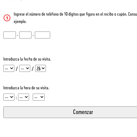
Ingrese el número de teléfono de 10 dígitos que figura en el recibo o cupón. Consu
ejemplo.
CN1
-
CN2
-
CN3
Introduzca la fecha de su visita.
Mes
Día
Año
/
/
Introduzca la hora de su visita.
Hora
Minuto
InputMeridian
: