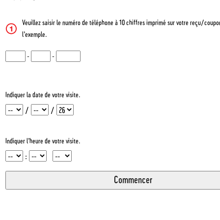
Veuillez saisir le numéro de téléphone à 10 chiffres imprimé sur votre reçu/coupon
l’exemple.
CN1
-
CN2
-
CN3
Indiquer la date de votre visite.
Mois
Jour
Année
/
/
Indiquer l’heure de votre visite.
Heure
Minute
InputMeridian
: