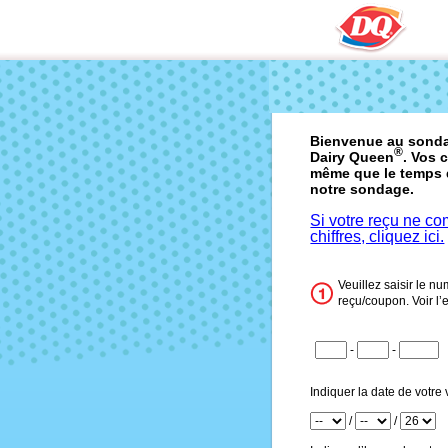
Bienvenue au sondag
®
Dairy Queen
. Vos 
même que le temps 
notre sondage.
Si votre reçu ne c
chiffres, cliquez ici.
Veuillez saisir le n
reçu/coupon. Voir l
CN1
-
-
CN2
CN3
Indiquer la date de votre v
Mois
/
/
Jour
Année