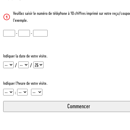
Veuillez saisir le numéro de téléphone à 10 chiffres imprimé sur votre reçu/coupon
l’exemple.
CN1
-
CN2
-
CN3
Indiquer la date de votre visite.
Mois
Jour
Année
/
/
Indiquer l’heure de votre visite.
Heure
Minute
InputMeridian
: