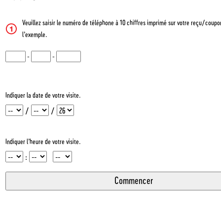
Veuillez saisir le numéro de téléphone à 10 chiffres imprimé sur votre reçu/coupon
l’exemple.
CN1
-
CN2
-
CN3
Indiquer la date de votre visite.
Mois
Jour
Année
/
/
Indiquer l’heure de votre visite.
Heure
Minute
InputMeridian
: