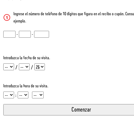
Ingrese el número de teléfono de 10 dígitos que figura en el recibo o cupón. Consu
ejemplo.
CN1
-
CN2
-
CN3
Introduzca la fecha de su visita.
Mes
Día
Año
/
/
Introduzca la hora de su visita.
Hora
Minuto
InputMeridian
: